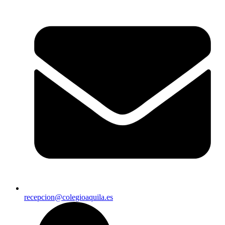
recepcion@colegioaquila.es