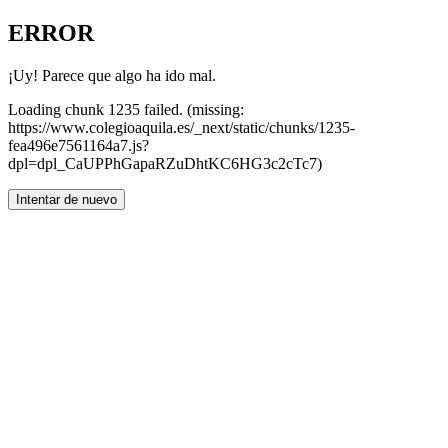
ERROR
¡Uy! Parece que algo ha ido mal.
Loading chunk 1235 failed. (missing:
https://www.colegioaquila.es/_next/static/chunks/1235-
fea496e7561164a7.js?
dpl=dpl_CaUPPhGapaRZuDhtKC6HG3c2cTc7)
Intentar de nuevo