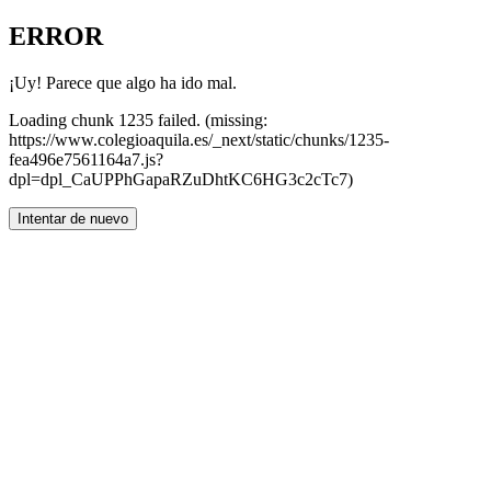
ERROR
¡Uy! Parece que algo ha ido mal.
Loading chunk 1235 failed. (missing:
https://www.colegioaquila.es/_next/static/chunks/1235-
fea496e7561164a7.js?
dpl=dpl_CaUPPhGapaRZuDhtKC6HG3c2cTc7)
Intentar de nuevo