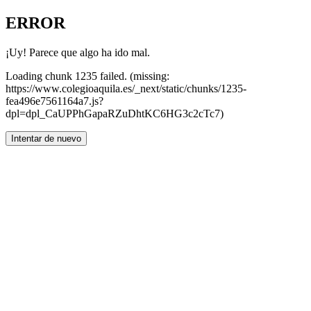
ERROR
¡Uy! Parece que algo ha ido mal.
Loading chunk 1235 failed. (missing:
https://www.colegioaquila.es/_next/static/chunks/1235-
fea496e7561164a7.js?
dpl=dpl_CaUPPhGapaRZuDhtKC6HG3c2cTc7)
Intentar de nuevo