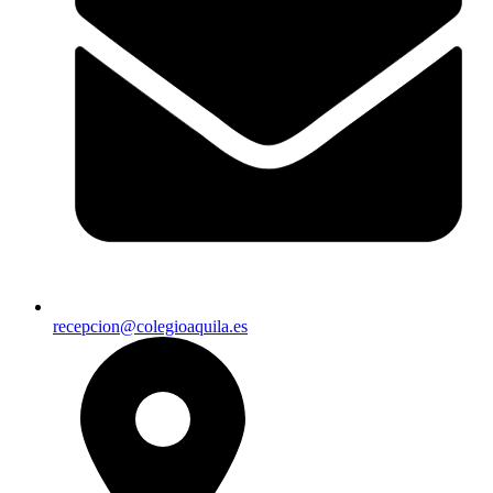
recepcion@colegioaquila.es