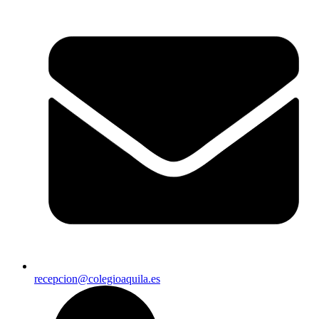
recepcion@colegioaquila.es